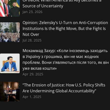
OPINION: When America as Ally Becomes a
Source of Uncertainty
Jan 23, 2026
Opinion: Zelensky’s U-Turn on Anti-Corruption
Institutions Is the Right Move, But the Fight Is
Not Over
Jul 28, 2025
Мохаммад Захур: «Коли іноземець заходить
в Україну з грошима, він не має жодних
проблем. Вони з’являються після того, як він
уже вклав кошти»
Apr 29, 2025
“The Erosion of Justice: How U.S. Policy Shifts
Are Undermining Global Accountability”
Apr 1, 2025