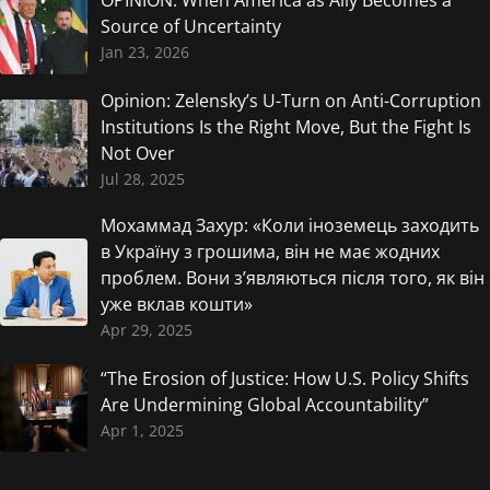
OPINION: When America as Ally Becomes a
Source of Uncertainty
Jan 23, 2026
Opinion: Zelensky’s U-Turn on Anti-Corruption
Institutions Is the Right Move, But the Fight Is
Not Over
Jul 28, 2025
Мохаммад Захур: «Коли іноземець заходить
в Україну з грошима, він не має жодних
проблем. Вони з’являються після того, як він
уже вклав кошти»
Apr 29, 2025
“The Erosion of Justice: How U.S. Policy Shifts
Are Undermining Global Accountability”
Apr 1, 2025